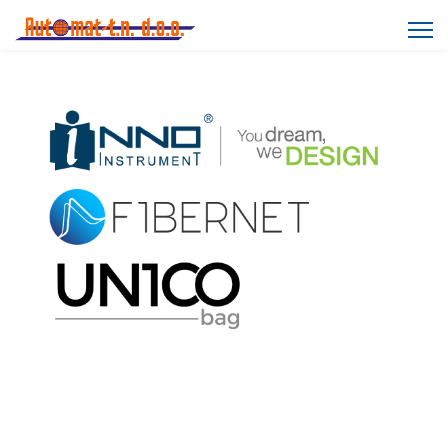
Optička i mrežna oprema
najpoznatijih svjetskih
proizvođača