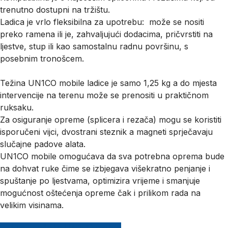
trenutno dostupni na tržištu.
Ladica je vrlo fleksibilna za upotrebu: može se nositi
preko ramena ili je, zahvaljujući dodacima, pričvrstiti na
ljestve, stup ili kao samostalnu radnu površinu, s
posebnim tronošcem.
Težina UN1CO mobile ladice je samo 1,25 kg a do mjesta
intervencije na terenu može se prenositi u praktičnom
ruksaku.
Za osiguranje opreme (splicera i rezača) mogu se koristiti
isporučeni vijci, dvostrani steznik a magneti sprječavaju
slučajne padove alata.
UN1CO mobile omogućava da sva potrebna oprema bude
na dohvat ruke čime se izbjegava višekratno penjanje i
spuštanje po ljestvama, optimizira vrijeme i smanjuje
mogućnost oštećenja opreme čak i prilikom rada na
velikim visinama.
Sve značajke UN1CO mobile