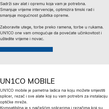
Sadrži sav alat i opremu koja vam je potrebna.
Smanjuje vrijeme intervencije, optimizira timski rad i
smanjuje mogućnost gubitka opreme.
Zaboravite utege, torbe preko ramena, torbe u rukama.
UN1CO one vam omogućuje da povećate učinkovitost i
uštedite vrijeme i novac.
Sve značajke UN1CO one
UN1CO MOBILE
UN1CO mobile je pametna ladica na koju možete smjestiti
splicer, rezač i sve alate koji su vam potrebni za instalaciju
optičke mreže.
Kompatibilna je s najčešćim splicerima i rezačima koji su