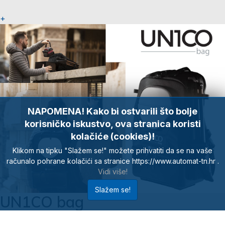
+
NAPOMENA! Kako bi ostvarili što bolje
korisničko iskustvo, ova stranica koristi
kolačiće (cookies)!
Klikom na tipku "Slažem se!" možete prihvatiti da se na vaše
računalo pohrane kolačići sa stranice https://www.automat-tn.hr .
Vidi više!
Slažem se!
UN1CO bag
Sve što je potrebno za instalaciju optičkih vlakana stane u