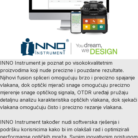
INNO Instrument je poznat po visokokvalitetnim
proizvodima koji nude precizne i pouzdane rezultate.
Njihovi fusion spliceri omogućuju brzo i precizno spajanje
vlakana, dok optički mjerači snage omogućuju precizno
mjerenje snage optičkog signala, OTDR uređaji pružaju
detaljnu analizu karakteristika optičkih vlakana, dok sjekači
vlakana omogućuju čisto i precizno rezanje vlakana.
INNO Instrument također nudi softverska rješenja i
podršku korisnicima kako bi im olakšali rad i optimizirali
performanse optičkih mreža. Svojim inovativnim pristupom