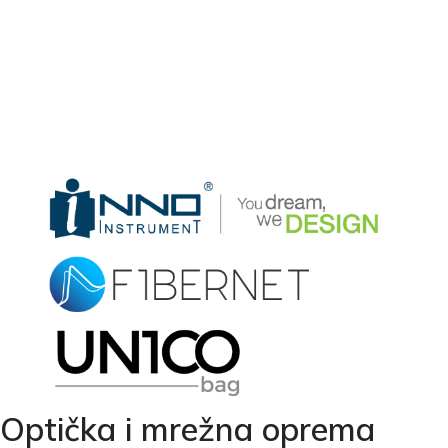
osigurava vrhunske rezultate, stabilnost konekcije i
mreža te olakšava rad na terenu
Optička i mrežna oprema