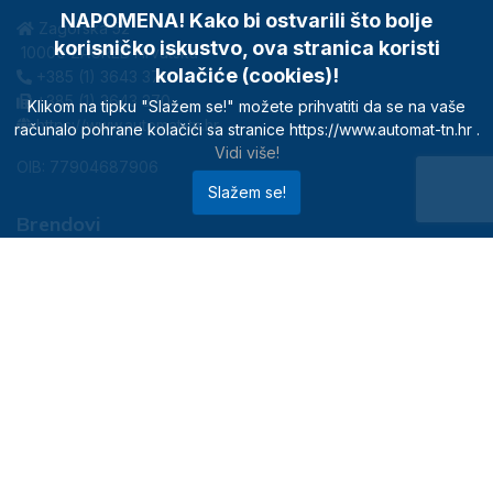
NAPOMENA! Kako bi ostvarili što bolje
Zagorska 52
korisničko iskustvo, ova stranica koristi
10000 ZAGREB Hrvatska
kolačiće (cookies)!
+385 (1) 3643 371
+385 (1) 3643 370
Klikom na tipku "Slažem se!" možete prihvatiti da se na vaše
https://www.automat-tn.hr
računalo pohrane kolačići sa stranice https://www.automat-tn.hr .
Vidi više!
OIB: 77904687906
Slažem se!
Brendovi
FERMAX
NOVUS
TEXECOM
INNO INSTRUMENTS
FIBERNET
UN1CO
NMS & KADE
SENSO GUARD