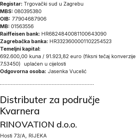
Registar:
Trgovački sud u Zagrebu
MBS:
080395380
OIB:
77904687906
MB:
01563556
Raiffeisen bank:
HR6824840081100643090
Zagrebačka banka:
HR3323600001102254523
Temeljni kapital:
692.600,00 kuna / 91.923,82 euro (fiksni tečaj konverzije
7.53450) uplaćen u cijelosti
Odgovorna osoba:
Jasenka Vucelić
Distributer za područje
Kvarnera
RINOVATION d.o.o.
Hosti 73/A, RIJEKA